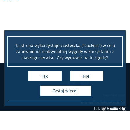
Ta strona wykorzystuje ciasteczka ("cookies") w celu
zapewnienia maksymalnej wygody w korzystaniu z
naszego serwisu. Czy wyrażasz na to zgodę?
Leaflet
|
©
OpenStreetMap
contributors
+
Tak
Nie
−
czytaj więcej
e-mail: bok@uw.edu.pl
tel. 22 55 20 447
Krakowskie Przedmieście 26/28
00-927 Warszawa